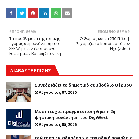
ΠΡΟΗΓ. ΘΈΜΑ
ΕΠΌΜΕΝΟ ΘΈΜΑ
Τα προβλήματα της τοπικής
Ο Θύμιος και τα 250 Γίδια |
αγοράς στη συνάντηση του
Ξεχωρίζει το Κοπάδι από τον
ΣΕΕΔΑ με τον Υφυπουργό
Ήχο(video)
Εσωτερικών Βασίλη Σπανάκη
ΔΙΑΒΑΣΤΕ ΕΠΙΣΗΣ
Συνεδριάζει το δημοτικό συμβούλιο Θέρμου
Αύγουστος 07, 2026
Με επιτυχία πραγματοποιήθηκε η 2η
ψηφιακή συνάντηση του DigiWest
Αύγουστος 05, 2026
Ερώτηση Σκιαδαρέση για την οδική ασφάλεια