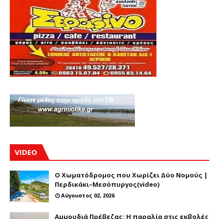
VIDEO
Ο Χωματόδρομος που Χωρίζει Δύο Νομούς |
Περδικάκι–Μεσόπυργος(video)
Αύγουστος 02, 2026
Αμμουδιά Πρέβεζας: Η παραλία στις εκβολές