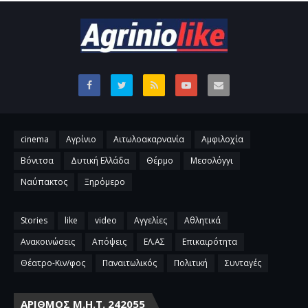
cinema
Αγρίνιο
Αιτωλοακαρνανία
Αμφιλοχία
Βόνιτσα
Δυτική Ελλάδα
Θέρμο
Μεσολόγγι
Ναύπακτος
Ξηρόμερο
Stories
like
video
Αγγελίες
Αθλητικά
Ανακοινώσεις
Απόψεις
ΕΛ.ΑΣ
Επικαιρότητα
Θέατρο-Κιν/φος
Παναιτωλικός
Πολιτική
Συνταγές
ΑΡΙΘΜΌΣ Μ.Η.Τ. 242055