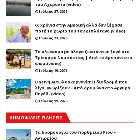
του Αχέροντα (video)
Ιούλιος 27, 2026
60 xρόνια στην Αμερική αλλά δεν ξέχασε
ποτέ το χωριό του τον Διπλάτανο (video)
Ιούλιος 23, 2026
Το αλώνισμα με άλογα ζωντάνεψε ξανά στο
Τρίκορφο Ναυπακτίας | Από το δρεπάνι στο
ψωμί(video)
Ιούλιος 19, 2026
Ορεινή Αιτωλοακαρνανία: Η διαδρομή που
λίγοι γνωρίζουν – Από Δρυμώνα στο Αργυρό
Πηγάδι (video)
Ιούλιος 19, 2026
ΔΗΜΟΦΙΛΕΙΣ ΕΙΔΗΣΕΙΣ
Τα δρομολόγια του πορθμείου Ρίου –
Αντιρρίου