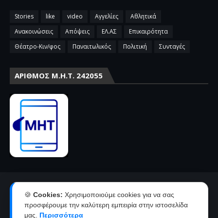
Stories
like
video
Αγγελίες
Αθλητικά
Ανακοινώσεις
Απόψεις
ΕΛ.ΑΣ
Επικαιρότητα
Θέατρο-Κιν/φος
Παναιτωλικός
Πολιτική
Συνταγές
ΑΡΙΘΜΌΣ Μ.Η.Τ. 242055
Αρχική
Επικοινωνία-Διαφήμιση
🍪
Cookies:
Χρησιμοποιούμε cookies για να σας
Όροι χρήσης-πολιτική απορρήτου
Ταυτότητα
προσφέρουμε την καλύτερη εμπειρία στην ιστοσελίδα
μας.
Περισσότερα
Δήλωση συμμόρφωσης με την σύσταση 2018/334 της Ε.Ε