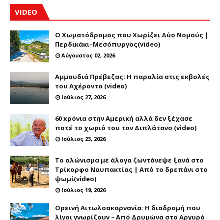
VIDEO
Ο Χωματόδρομος που Χωρίζει Δύο Νομούς |
Περδικάκι–Μεσόπυργος(video)
Αύγουστος 02, 2026
Αμμουδιά Πρέβεζας: Η παραλία στις εκβολές
του Αχέροντα (video)
Ιούλιος 27, 2026
60 xρόνια στην Αμερική αλλά δεν ξέχασε
ποτέ το χωριό του τον Διπλάτανο (video)
Ιούλιος 23, 2026
Το αλώνισμα με άλογα ζωντάνεψε ξανά στο
Τρίκορφο Ναυπακτίας | Από το δρεπάνι στο
ψωμί(video)
Ιούλιος 19, 2026
Ορεινή Αιτωλοακαρνανία: Η διαδρομή που
λίγοι γνωρίζουν – Από Δρυμώνα στο Αργυρό