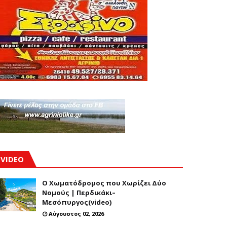
VIDEO
Ο Χωματόδρομος που Χωρίζει Δύο
Νομούς | Περδικάκι–
Μεσόπυργος(video)
Αύγουστος 02, 2026