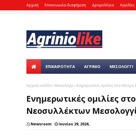
Αρχική
Επικοινωνία-διαφήμιση
Δρομολόγια
Αγγελίες
ΕΠΙΚΑΙΡΌΤΗΤΑ
ΑΓΡΙΝΙΟ
ΜΕΣΟΛΟΓΓΙ
Αρχική σελίδα
Μεσολόγγι
Ενημερωτικές ομιλίες στο Κέντρ
Ενημερωτικές ομιλίες στ
Νεοσυλλέκτων Μεσολογγί
Newsroom
Ιουνίου 29, 2026,