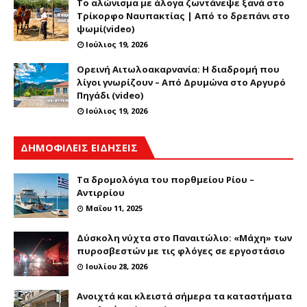
Το αλώνισμα με άλογα ζωντάνεψε ξανά στο
Τρίκορφο Ναυπακτίας | Από το δρεπάνι στο
ψωμί(video)
Ιούλιος 19, 2026
Ορεινή Αιτωλοακαρνανία: Η διαδρομή που
λίγοι γνωρίζουν – Από Δρυμώνα στο Αργυρό
Πηγάδι (video)
Ιούλιος 19, 2026
ΔΗΜΟΦΙΛΕΙΣ ΕΙΔΗΣΕΙΣ
Τα δρομολόγια του πορθμείου Ρίου –
Αντιρρίου
Μαΐου 11, 2025
Δύσκολη νύχτα στο Παναιτώλιο: «Μάχη» των
πυροσβεστών με τις φλόγες σε εργοστάσιο
Ιουλίου 28, 2026
Ανοιχτά και κλειστά σήμερα τα καταστήματα