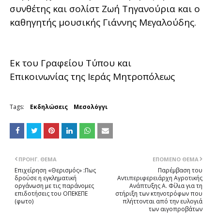
συνθέτης και σολίστ Ζωή Τηγανούρια και ο
καθηγητής μουσικής Γιάννης Μεγαλούδης.
Εκ του Γραφείου Τύπου και
Επικοινωνίας της Ιεράς Μητροπόλεως
Tags:
Εκδηλώσεις
Μεσολόγγι
ΠΡΟΗΓ. ΘΈΜΑ
ΕΠΌΜΕΝΟ ΘΈΜΑ
Επιχείρηση «Θερισμός» :Πως
Παρέμβαση του
δρούσε η εγκληματική
Αντιπεριφερειάρχη Αγροτικής
οργάνωση με τις παράνομες
Ανάπτυξης Α. Φίλια για τη
επιδοτήσεις του ΟΠΕΚΕΠΕ
στήριξη των κτηνοτρόφων που
(φωτο)
πλήττονται από την ευλογιά
των αιγοπροβάτων