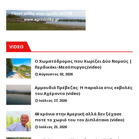
VIDEO
Ο Χωματόδρομος που Χωρίζει Δύο Νομούς |
Περδικάκι–Μεσόπυργος(video)
Αύγουστος 02, 2026
Αμμουδιά Πρέβεζας: Η παραλία στις εκβολές
του Αχέροντα (video)
Ιούλιος 27, 2026
60 xρόνια στην Αμερική αλλά δεν ξέχασε
ποτέ το χωριό του τον Διπλάτανο (video)
Ιούλιος 23, 2026