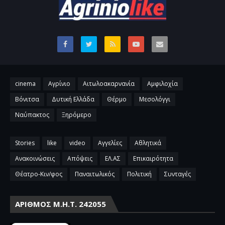
cinema
Αγρίνιο
Αιτωλοακαρνανία
Αμφιλοχία
Βόνιτσα
Δυτική Ελλάδα
Θέρμο
Μεσολόγγι
Ναύπακτος
Ξηρόμερο
Stories
like
video
Αγγελίες
Αθλητικά
Ανακοινώσεις
Απόψεις
ΕΛ.ΑΣ
Επικαιρότητα
Θέατρο-Κιν/φος
Παναιτωλικός
Πολιτική
Συνταγές
ΑΡΙΘΜΌΣ Μ.Η.Τ. 242055