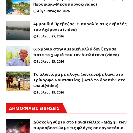
Περδικάκι–Μεσόπυργος(video)
Αύγουστος 02, 2026
Αμμουδιά Πρέβεζας: Η παραλία στις εκβολές
του Αχέροντα (video)
Ιούλιος 27, 2026
60 xρόνια στην Αμερική αλλά δεν ξέχασε
ποτέ το χωριό του τον Διπλάτανο (video)
Ιούλιος 23, 2026
Το αλώνισμα με άλογα ζωντάνεψε ξανά στο
Τρίκορφο Ναυπακτίας | Από το δρεπάνι στο
ψωμί(video)
Ιούλιος 19, 2026
ΔΗΜΟΦΙΛΕΙΣ ΕΙΔΗΣΕΙΣ
Δύσκολη νύχτα στο Παναιτώλιο: «Μάχη» των
πυροσβεστών με τις φλόγες σε εργοστάσιο