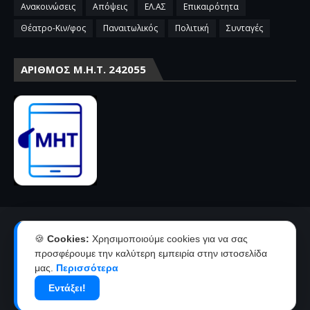
Ανακοινώσεις
Απόψεις
ΕΛ.ΑΣ
Επικαιρότητα
Θέατρο-Κιν/φος
Παναιτωλικός
Πολιτική
Συνταγές
ΑΡΙΘΜΌΣ Μ.Η.Τ. 242055
Αρχική
Επικοινωνία-Διαφήμιση
🍪
Cookies:
Χρησιμοποιούμε cookies για να σας
Όροι χρήσης-πολιτική απορρήτου
Ταυτότητα
προσφέρουμε την καλύτερη εμπειρία στην ιστοσελίδα
μας.
Περισσότερα
Δήλωση συμμόρφωσης με την σύσταση 2018/334 της Ε.Ε
Εντάξει!
Copyright ©
2026
agriniolike | Νέα από το Αγρίνιο και την
Αιτωλοακαρνανία