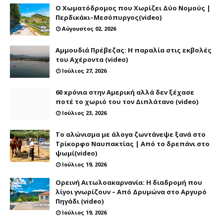
Ο Χωματόδρομος που Χωρίζει Δύο Νομούς |
Περδικάκι–Μεσόπυργος(video)
Αύγουστος 02, 2026
Αμμουδιά Πρέβεζας: Η παραλία στις εκβολές
του Αχέροντα (video)
Ιούλιος 27, 2026
60 xρόνια στην Αμερική αλλά δεν ξέχασε
ποτέ το χωριό του τον Διπλάτανο (video)
Ιούλιος 23, 2026
Το αλώνισμα με άλογα ζωντάνεψε ξανά στο
Τρίκορφο Ναυπακτίας | Από το δρεπάνι στο
ψωμί(video)
Ιούλιος 19, 2026
Ορεινή Αιτωλοακαρνανία: Η διαδρομή που
λίγοι γνωρίζουν – Από Δρυμώνα στο Αργυρό
Πηγάδι (video)
Ιούλιος 19, 2026