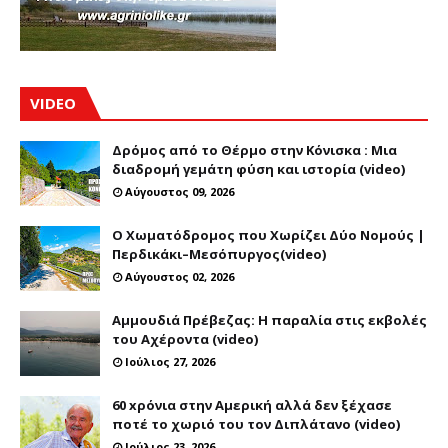
VIDEO
Δρόμος από το Θέρμο στην Κόνισκα : Μια
διαδρομή γεμάτη φύση και ιστορία (video)
Αύγουστος 09, 2026
Ο Χωματόδρομος που Χωρίζει Δύο Νομούς |
Περδικάκι–Μεσόπυργος(video)
Αύγουστος 02, 2026
Αμμουδιά Πρέβεζας: Η παραλία στις εκβολές
του Αχέροντα (video)
Ιούλιος 27, 2026
60 xρόνια στην Αμερική αλλά δεν ξέχασε
ποτέ το χωριό του τον Διπλάτανο (video)
Ιούλιος 23, 2026