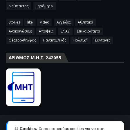
Ναύπακτος
Ξηρόμερο
Stories
like
video
Αγγελίες
Αθλητικά
Ανακοινώσεις
Απόψεις
ΕΛ.ΑΣ
Επικαιρότητα
Θέατρο-Κιν/φος
Παναιτωλικός
Πολιτική
Συνταγές
ΑΡΙΘΜΌΣ Μ.Η.Τ. 242055
Αρχική
Επικοινωνία-Διαφήμιση
🍪
Cookies:
Χρησιμοποιούμε cookies για να σας