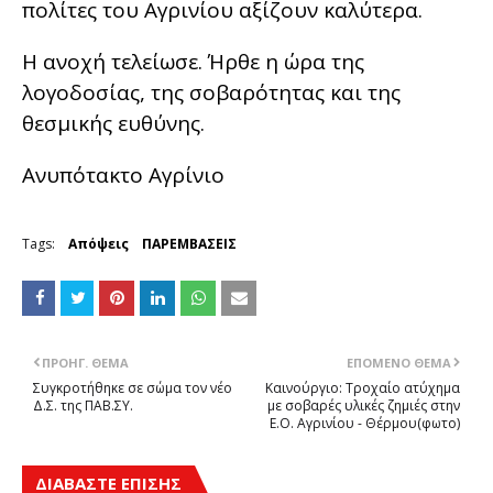
πολίτες του Αγρινίου αξίζουν καλύτερα.
Η ανοχή τελείωσε. Ήρθε η ώρα της
λογοδοσίας, της σοβαρότητας και της
θεσμικής ευθύνης.
Ανυπότακτο Αγρίνιο
Tags:
Απόψεις
ΠΑΡΕΜΒΑΣΕΙΣ
ΠΡΟΗΓ. ΘΈΜΑ
ΕΠΌΜΕΝΟ ΘΈΜΑ
Συγκροτήθηκε σε σώμα τον νέο
Καινούργιο: Τροχαίο ατύχημα
Δ.Σ. της ΠΑΒ.ΣΥ.
με σοβαρές υλικές ζημιές στην
Ε.Ο. Αγρινίου - Θέρμου(φωτο)
ΔΙΑΒΑΣΤΕ ΕΠΙΣΗΣ