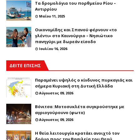
Τα δρομολόγια του πορθμείου Ρίου –
Αντιρρίου
Μαΐου 11, 2025
Οικονομίδης και Σπανού φέρνουν «το
γλέντι» στο Καινούργιο – Νησιώτικο
πανηγύρι με δωρεάν είσοδο
Ιουλίου 16, 2026
ΔΕΙΤΕ ΕΠΙΣΗΣ
Παραμένει υψηλός ο κίνδυνος πυρκαγιάς και
σήμερα Κυριακή στη Δυτική Ελλάδα
Αύγουστος 09, 2026
Βόνιτσα :Μοτοσυκλέτα συγκρούστηκε με
αγριογούρουνο (φωτο)
Αύγουστος 09, 2026
Η θεία λειτουργία κρατάει ανοιχτό τον
δρόμο προς την Βασιλεία του Θεού