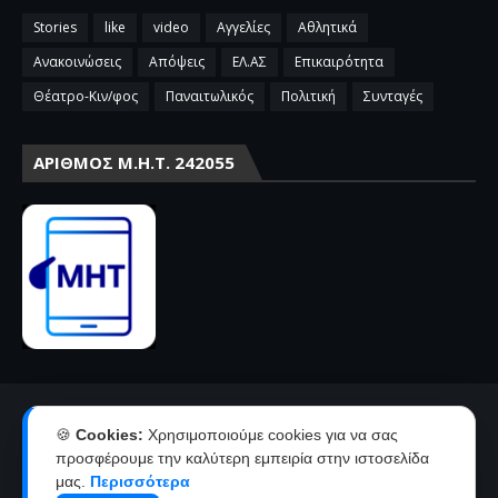
Stories
like
video
Αγγελίες
Αθλητικά
Ανακοινώσεις
Απόψεις
ΕΛ.ΑΣ
Επικαιρότητα
Θέατρο-Κιν/φος
Παναιτωλικός
Πολιτική
Συνταγές
ΑΡΙΘΜΌΣ Μ.Η.Τ. 242055
Αρχική
Επικοινωνία-Διαφήμιση
🍪
Cookies:
Χρησιμοποιούμε cookies για να σας
Όροι χρήσης-πολιτική απορρήτου
Ταυτότητα
προσφέρουμε την καλύτερη εμπειρία στην ιστοσελίδα
μας.
Περισσότερα
Δήλωση συμμόρφωσης με την σύσταση 2018/334 της Ε.Ε