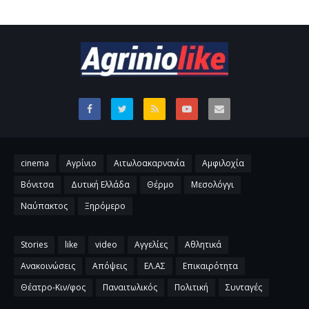
cinema
Αγρίνιο
Αιτωλοακαρνανία
Αμφιλοχία
Βόνιτσα
Δυτική Ελλάδα
Θέρμο
Μεσολόγγι
Ναύπακτος
Ξηρόμερο
Stories
like
video
Αγγελίες
Αθλητικά
Ανακοινώσεις
Απόψεις
ΕΛ.ΑΣ
Επικαιρότητα
Θέατρο-Κιν/φος
Παναιτωλικός
Πολιτική
Συνταγές