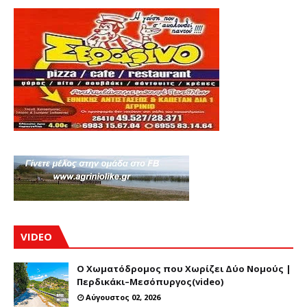
VIDEO
Ο Χωματόδρομος που Χωρίζει Δύο Νομούς |
Περδικάκι–Μεσόπυργος(video)
Αύγουστος 02, 2026