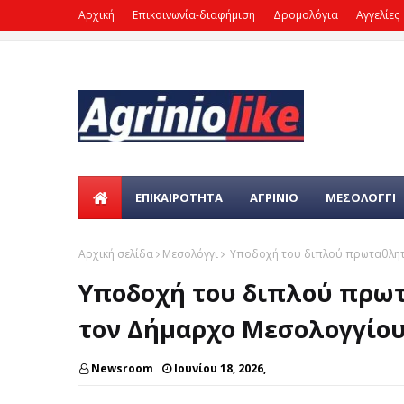
Αρχική
Επικοινωνία-διαφήμιση
Δρομολόγια
Αγγελίες
ΕΠΙΚΑΙΡΌΤΗΤΑ
ΑΓΡΙΝΙΟ
ΜΕΣΟΛΟΓΓΙ
Αρχική σελίδα
Μεσολόγγι
Υποδοχή του διπλού πρωταθλητ
Υποδοχή του διπλού πρω
τον Δήμαρχο Μεσολογγίο
Newsroom
Ιουνίου 18, 2026,