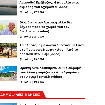
Αμμουδιά Πρέβεζας: Η παραλία στις
εκβολές του Αχέροντα (video)
Ιούλιος 27, 2026
60 xρόνια στην Αμερική αλλά δεν
ξέχασε ποτέ το χωριό του τον
Διπλάτανο (video)
Ιούλιος 23, 2026
Το αλώνισμα με άλογα ζωντάνεψε ξανά
στο Τρίκορφο Ναυπακτίας | Από το
δρεπάνι στο ψωμί(video)
Ιούλιος 19, 2026
Ορεινή Αιτωλοακαρνανία: Η διαδρομή
που λίγοι γνωρίζουν – Από Δρυμώνα
στο Αργυρό Πηγάδι (video)
Ιούλιος 19, 2026
ΔΗΜΟΦΙΛΕΙΣ ΕΙΔΗΣΕΙΣ