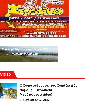
VIDEO
Ο Χωματόδρομος που Χωρίζει Δύο
Νομούς | Περδικάκι–
Μεσόπυργος(video)
Αύγουστος 02, 2026