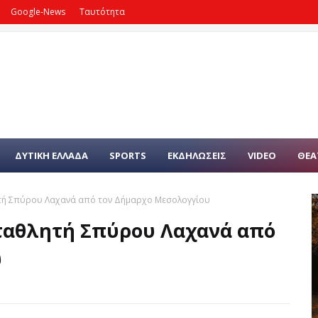
Google-News
Ταυτότητα
ΔΥΤΙΚΗ ΕΛΛΑΔΑ
SPORTS
ΕΚΔΗΛΩΣΕΙΣ
VIDEO
ΘΕΑ
ή Σπύρου Λαχανά από τον Δήμαρχο Μεσολογγίου
ταθλητή Σπύρου Λαχανά από
υ