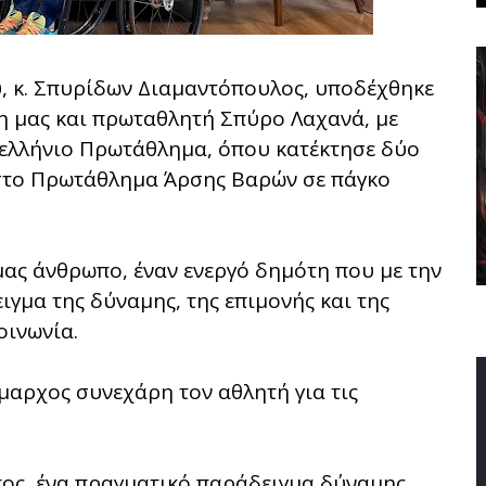
, κ. Σπυρίδων Διαμαντόπουλος, υποδέχθηκε
η μας και πρωταθλητή Σπύρο Λαχανά, με
νελλήνιο Πρωτάθλημα, όπου κατέκτησε δύο
 στο Πρωτάθλημα Άρσης Βαρών σε πάγκο
μας άνθρωπο, έναν ενεργό δημότη που με την
ιγμα της δύναμης, της επιμονής και της
οινωνία.
μαρχος συνεχάρη τον αθλητή για τις
πος, ένα πραγματικό παράδειγμα δύναμης,