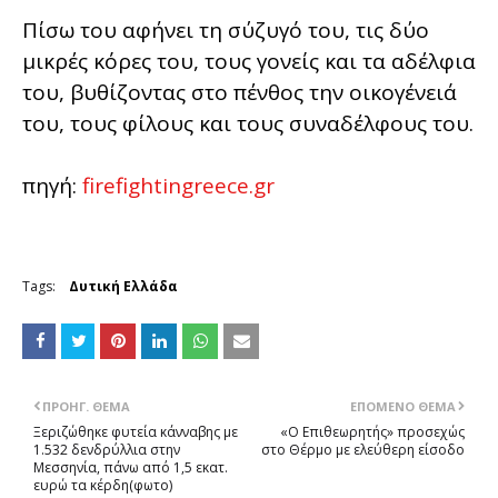
Πίσω του αφήνει τη σύζυγό του, τις δύο
μικρές κόρες του, τους γονείς και τα αδέλφια
του, βυθίζοντας στο πένθος την οικογένειά
του, τους φίλους και τους συναδέλφους του.
πηγή:
firefightingreece.gr
Tags:
Δυτική Ελλάδα
ΠΡΟΗΓ. ΘΈΜΑ
ΕΠΌΜΕΝΟ ΘΈΜΑ
Ξεριζώθηκε φυτεία κάνναβης με
«Ο Επιθεωρητής» προσεχώς
1.532 δενδρύλλια στην
στο Θέρμο με ελεύθερη είσοδο
Μεσσηνία, πάνω από 1,5 εκατ.
ευρώ τα κέρδη(φωτο)