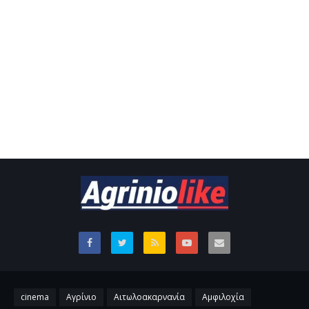
cinema
Αγρίνιο
Αιτωλοακαρνανία
Αμφιλοχία