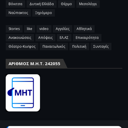
Βόνιτσα
Δυτική Ελλάδα
Θέρμο
Μεσολόγγι
Ναύπακτος
Ξηρόμερο
Stories
like
video
Αγγελίες
Αθλητικά
Ανακοινώσεις
Απόψεις
ΕΛ.ΑΣ
Επικαιρότητα
Θέατρο-Κιν/φος
Παναιτωλικός
Πολιτική
Συνταγές
ΑΡΙΘΜΌΣ Μ.Η.Τ. 242055