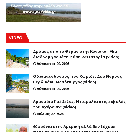
VIDEO
Δρόμος από το Θέρμο στην Κόνισκα : Μια
διαδρομή γεμάτη φύση και ιστορία (video)
Αύγουστος 09, 2026
Ο Χωματόδρομος που Χωρίζει Δύο Νομούς |
Περδικάκι–Μεσόπυργος(video)
Αύγουστος 02, 2026
Αμμουδιά Πρέβεζας: Η παραλία στις εκβολές
του Αχέροντα (video)
Ιούλιος 27, 2026
60 xρόνια στην Αμερική αλλά δεν ξέχασε
ποτέ το χωριό του τον Διπλάτανο (video)