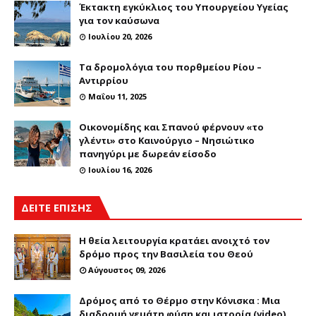
Έκτακτη εγκύκλιος του Υπουργείου Υγείας
για τον καύσωνα
Ιουλίου 20, 2026
Τα δρομολόγια του πορθμείου Ρίου –
Αντιρρίου
Μαΐου 11, 2025
Οικονομίδης και Σπανού φέρνουν «το
γλέντι» στο Καινούργιο – Νησιώτικο
πανηγύρι με δωρεάν είσοδο
Ιουλίου 16, 2026
ΔΕΙΤΕ ΕΠΙΣΗΣ
Η θεία λειτουργία κρατάει ανοιχτό τον
δρόμο προς την Βασιλεία του Θεού
Αύγουστος 09, 2026
Δρόμος από το Θέρμο στην Κόνισκα : Μια
διαδρομή γεμάτη φύση και ιστορία (video)