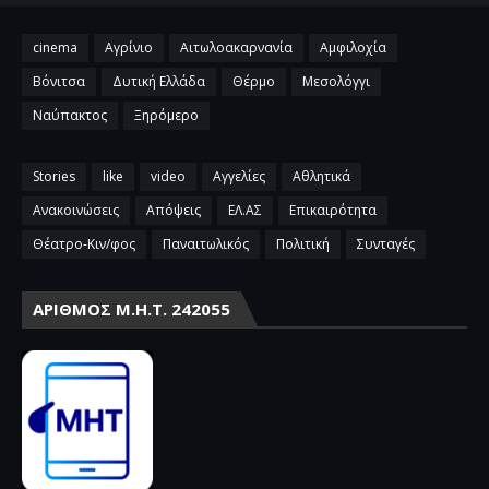
cinema
Αγρίνιο
Αιτωλοακαρνανία
Αμφιλοχία
Βόνιτσα
Δυτική Ελλάδα
Θέρμο
Μεσολόγγι
Ναύπακτος
Ξηρόμερο
Stories
like
video
Αγγελίες
Αθλητικά
Ανακοινώσεις
Απόψεις
ΕΛ.ΑΣ
Επικαιρότητα
Θέατρο-Κιν/φος
Παναιτωλικός
Πολιτική
Συνταγές
ΑΡΙΘΜΌΣ Μ.Η.Τ. 242055