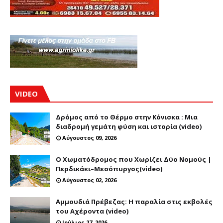
VIDEO
Δρόμος από το Θέρμο στην Κόνισκα : Μια
διαδρομή γεμάτη φύση και ιστορία (video)
Αύγουστος 09, 2026
Ο Χωματόδρομος που Χωρίζει Δύο Νομούς |
Περδικάκι–Μεσόπυργος(video)
Αύγουστος 02, 2026
Αμμουδιά Πρέβεζας: Η παραλία στις εκβολές
του Αχέροντα (video)
Ιούλιος 27, 2026