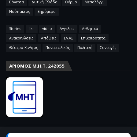
Βόνιτσα
Δυτική Ελλάδα
Θέρμο
Μεσολόγγι
Ναύπακτος
Ξηρόμερο
Stories
like
video
Αγγελίες
Αθλητικά
Ανακοινώσεις
Απόψεις
ΕΛ.ΑΣ
Επικαιρότητα
Θέατρο-Κιν/φος
Παναιτωλικός
Πολιτική
Συνταγές
ΑΡΙΘΜΌΣ Μ.Η.Τ. 242055