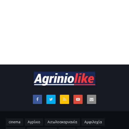
cinema
Αγρίνιο
Αιτωλοακαρνανία
Αμφιλοχία