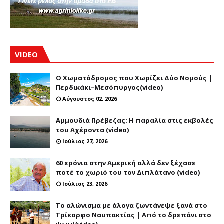
VIDEO
Ο Χωματόδρομος που Χωρίζει Δύο Νομούς |
Περδικάκι–Μεσόπυργος(video)
Αύγουστος 02, 2026
Αμμουδιά Πρέβεζας: Η παραλία στις εκβολές
του Αχέροντα (video)
Ιούλιος 27, 2026
60 xρόνια στην Αμερική αλλά δεν ξέχασε
ποτέ το χωριό του τον Διπλάτανο (video)
Ιούλιος 23, 2026
Το αλώνισμα με άλογα ζωντάνεψε ξανά στο
Τρίκορφο Ναυπακτίας | Από το δρεπάνι στο