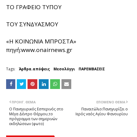
ΤΟ ΓΡΑΦΕΙΟ ΤΥΠΟΥ
ΤΟΥ ΣΥΝΔΥΑΣΜΟΥ
«Η ΚΟΙΝΩΝΙΑ ΜΠΡΟΣΤΑ»
πηγή:www.onairnews.gr
Tags:
Άρθρα.απόψεις
Μεσολόγγι
ΠΑΡΕΜΒΑΣΕΙΣ
ΠΡΟΗΓ. ΘΈΜΑ
ΕΠΌΜΕΝΟ ΘΈΜΑ
Ο Πανηγυρικός Εσπερινός στο
Παναιτώλιο:Πανηγυρίζει ο
Μέγα Δέντρο Θέρμου,το
Ιερός ναός Αγίου Φανουρίου
πρόγραμμα των σημερινών
εκδηλώσεων (φωτο)