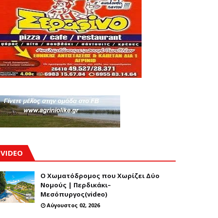
VIDEO
Ο Χωματόδρομος που Χωρίζει Δύο
Νομούς | Περδικάκι–
Μεσόπυργος(video)
Αύγουστος 02, 2026