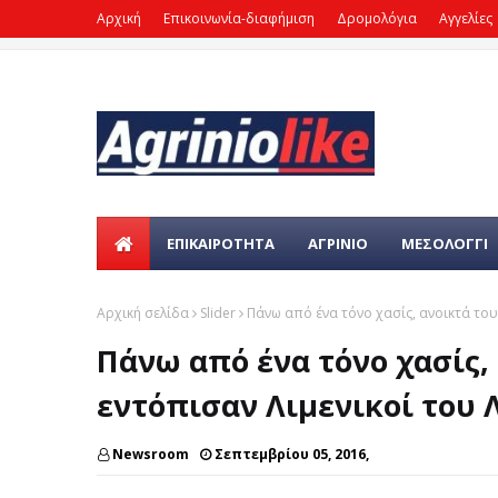
Αρχική
Επικοινωνία-διαφήμιση
Δρομολόγια
Αγγελίες
ΕΠΙΚΑΙΡΌΤΗΤΑ
ΑΓΡΙΝΙΟ
ΜΕΣΟΛΟΓΓΙ
Αρχική σελίδα
Slider
Πάνω από ένα τόνο χασίς, ανοικτά το
Πάνω από ένα τόνο χασίς,
εντόπισαν Λιμενικοί του
Newsroom
Σεπτεμβρίου 05, 2016,