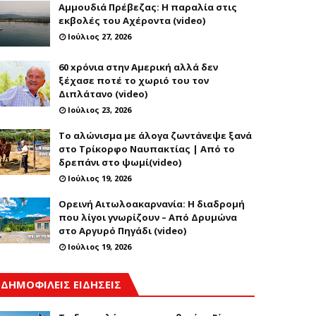
Αμμουδιά Πρέβεζας: Η παραλία στις
εκβολές του Αχέροντα (video)
Ιούλιος 27, 2026
60 xρόνια στην Αμερική αλλά δεν
ξέχασε ποτέ το χωριό του τον
Διπλάτανο (video)
Ιούλιος 23, 2026
Το αλώνισμα με άλογα ζωντάνεψε ξανά
στο Τρίκορφο Ναυπακτίας | Από το
δρεπάνι στο ψωμί(video)
Ιούλιος 19, 2026
Ορεινή Αιτωλοακαρνανία: Η διαδρομή
που λίγοι γνωρίζουν – Από Δρυμώνα
στο Αργυρό Πηγάδι (video)
Ιούλιος 19, 2026
ΔΗΜΟΦΙΛΕΙΣ ΕΙΔΗΣΕΙΣ