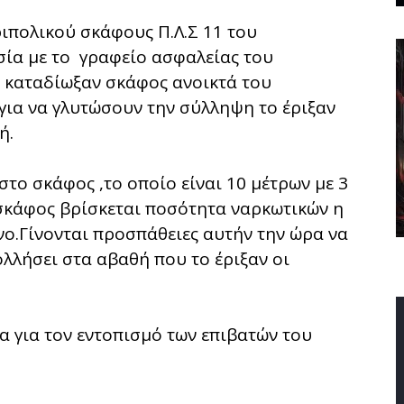
ιπολικού σκάφους Π.Λ.Σ 11 του
σία με το γραφείο ασφαλείας του
 καταδίωξαν σκάφος ανοικτά του
 για να γλυτώσουν την σύλληψη το έριξαν
ή.
στο σκάφος ,το οποίο είναι 10 μέτρων με 3
ο σκάφος βρίσκεται ποσότητα ναρκωτικών η
όνο.Γίνονται προσπάθειες αυτήν την ώρα να
ολλήσει στα αβαθή που το έριξαν οι
ρα για τον εντοπισμό των επιβατών του