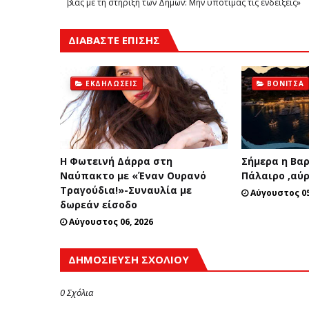
βίας με τη στήριξη των Δήμων: Μην υποτιμάς τις ενδείξεις»
ΔΙΑΒΑΣΤΕ ΕΠΙΣΗΣ
ΕΚΔΗΛΏΣΕΙΣ
ΒΌΝΙΤΣΑ
Η Φωτεινή Δάρρα στη
Σήμερα η Βα
Ναύπακτο με «Έναν Ουρανό
Πάλαιρο ,αύ
Τραγούδια!»-Συναυλία με
Αύγουστος 05
δωρεάν είσοδο
Αύγουστος 06, 2026
ΔΗΜΟΣΊΕΥΣΗ ΣΧΟΛΊΟΥ
0 Σχόλια