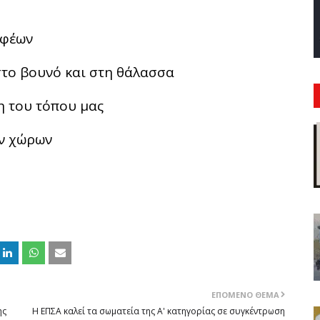
αφέων
στο βουνό και στη θάλασσα
η του τόπου μας
ών χώρων
ΕΠΌΜΕΝΟ ΘΈΜΑ
ης
Η ΕΠΣΑ καλεί τα σωματεία της Α' κατηγορίας σε συγκέντρωση