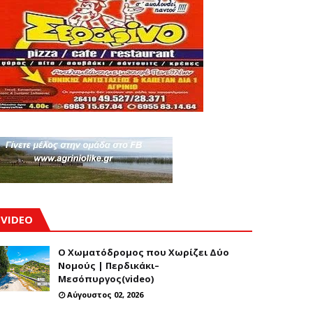
VIDEO
Ο Χωματόδρομος που Χωρίζει Δύο
Νομούς | Περδικάκι–
Μεσόπυργος(video)
Αύγουστος 02, 2026