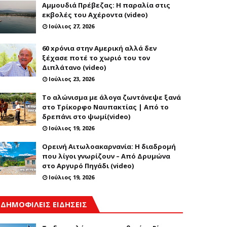
Αμμουδιά Πρέβεζας: Η παραλία στις
εκβολές του Αχέροντα (video)
Ιούλιος 27, 2026
60 xρόνια στην Αμερική αλλά δεν
ξέχασε ποτέ το χωριό του τον
Διπλάτανο (video)
Ιούλιος 23, 2026
Το αλώνισμα με άλογα ζωντάνεψε ξανά
στο Τρίκορφο Ναυπακτίας | Από το
δρεπάνι στο ψωμί(video)
Ιούλιος 19, 2026
Ορεινή Αιτωλοακαρνανία: Η διαδρομή
που λίγοι γνωρίζουν – Από Δρυμώνα
στο Αργυρό Πηγάδι (video)
Ιούλιος 19, 2026
ΔΗΜΟΦΙΛΕΙΣ ΕΙΔΗΣΕΙΣ