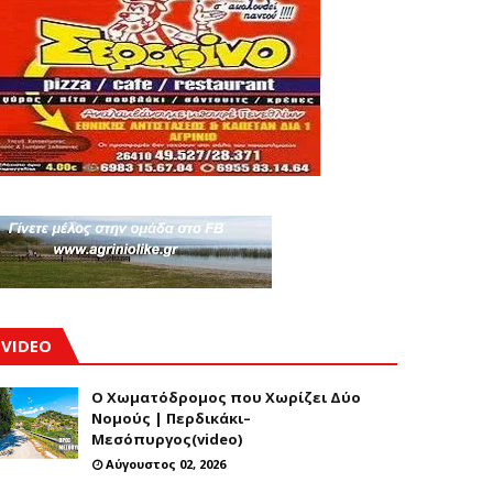
VIDEO
Ο Χωματόδρομος που Χωρίζει Δύο
Νομούς | Περδικάκι–
Μεσόπυργος(video)
Αύγουστος 02, 2026