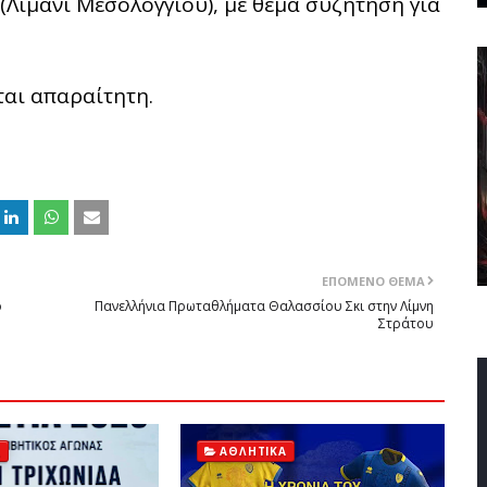
Λιμάνι Μεσολογγίου), με θέμα συζήτηση για
ται απαραίτητη.
ΕΠΌΜΕΝΟ ΘΈΜΑ
ο
Πανελλήνια Πρωταθλήματα Θαλασσίου Σκι στην Λίμνη
Στράτου
Ά
ΑΘΛΗΤΙΚΆ