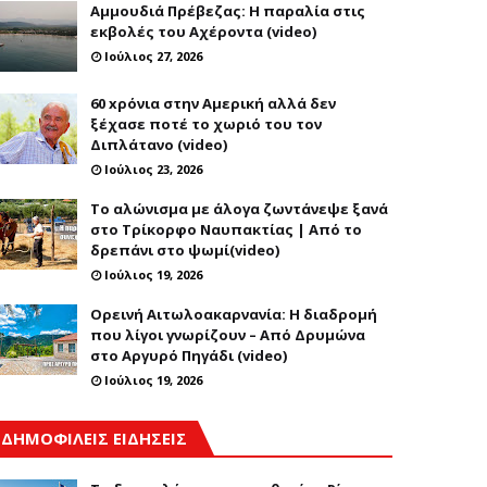
Αμμουδιά Πρέβεζας: Η παραλία στις
εκβολές του Αχέροντα (video)
Ιούλιος 27, 2026
60 xρόνια στην Αμερική αλλά δεν
ξέχασε ποτέ το χωριό του τον
Διπλάτανο (video)
Ιούλιος 23, 2026
Το αλώνισμα με άλογα ζωντάνεψε ξανά
στο Τρίκορφο Ναυπακτίας | Από το
δρεπάνι στο ψωμί(video)
Ιούλιος 19, 2026
Ορεινή Αιτωλοακαρνανία: Η διαδρομή
που λίγοι γνωρίζουν – Από Δρυμώνα
στο Αργυρό Πηγάδι (video)
Ιούλιος 19, 2026
ΔΗΜΟΦΙΛΕΙΣ ΕΙΔΗΣΕΙΣ