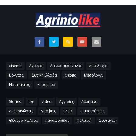
cinema
Αγρίνιο
Αιτωλοακαρνανία
Αμφιλοχία
Βόνιτσα
Δυτική Ελλάδα
Θέρμο
Μεσολόγγι
Ναύπακτος
Ξηρόμερο
Stories
like
video
Αγγελίες
Αθλητικά
Ανακοινώσεις
Απόψεις
ΕΛ.ΑΣ
Επικαιρότητα
Θέατρο-Κιν/φος
Παναιτωλικός
Πολιτική
Συνταγές