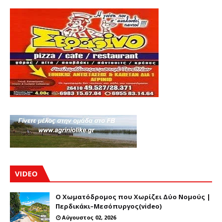
VIDEO
Ο Χωματόδρομος που Χωρίζει Δύο Νομούς |
Περδικάκι–Μεσόπυργος(video)
Αύγουστος 02, 2026