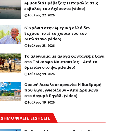
Αμμουδιά Πρέβεζας: Η παραλία στις
εκβολές του Αχέροντα (video)
Ιούλιος 27, 2026
60 xρόνια στην Αμερική αλλά δεν
ξέχασε ποτέ το χωριό του τον
Διπλάτανο (video)
Ιούλιος 23, 2026
Το αλώνισμα με άλογα ζωντάνεψε ξανά
στο Τρίκορφο Ναυπακτίας | Από το
δρεπάνι στο ψωμί(video)
Ιούλιος 19, 2026
Ορεινή Αιτωλοακαρνανία: Η διαδρομή
που λίγοι γνωρίζουν – Από Δρυμώνα
στο Αργυρό Πηγάδι (video)
Ιούλιος 19, 2026
ΔΗΜΟΦΙΛΕΙΣ ΕΙΔΗΣΕΙΣ