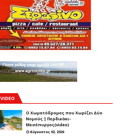
VIDEO
Ο Χωματόδρομος που Χωρίζει Δύο
Νομούς | Περδικάκι–
Μεσόπυργος(video)
Αύγουστος 02, 2026