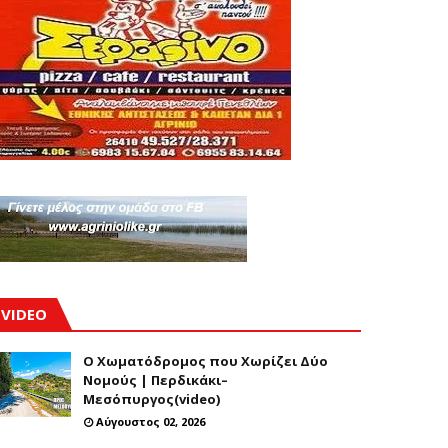
VIDEO
Ο Χωματόδρομος που Χωρίζει Δύο
Νομούς | Περδικάκι–
Μεσόπυργος(video)
Αύγουστος 02, 2026