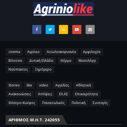
cinema
Αγρίνιο
Αιτωλοακαρνανία
Αμφιλοχία
Βόνιτσα
Δυτική Ελλάδα
Θέρμο
Μεσολόγγι
Ναύπακτος
Ξηρόμερο
Stories
like
video
Αγγελίες
Αθλητικά
Ανακοινώσεις
Απόψεις
ΕΛ.ΑΣ
Επικαιρότητα
Θέατρο-Κιν/φος
Παναιτωλικός
Πολιτική
Συνταγές
ΑΡΙΘΜΌΣ Μ.Η.Τ. 242055