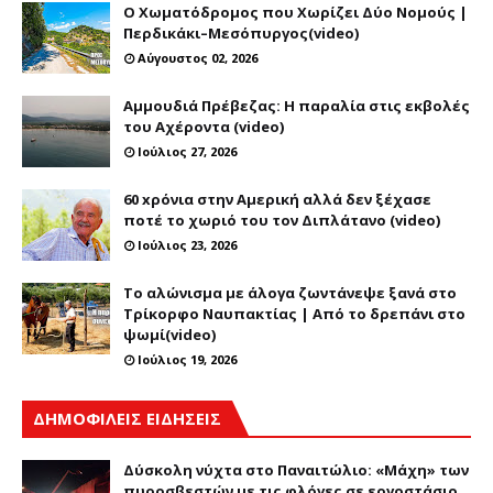
Ο Χωματόδρομος που Χωρίζει Δύο Νομούς |
Περδικάκι–Μεσόπυργος(video)
Αύγουστος 02, 2026
Αμμουδιά Πρέβεζας: Η παραλία στις εκβολές
του Αχέροντα (video)
Ιούλιος 27, 2026
60 xρόνια στην Αμερική αλλά δεν ξέχασε
ποτέ το χωριό του τον Διπλάτανο (video)
Ιούλιος 23, 2026
Το αλώνισμα με άλογα ζωντάνεψε ξανά στο
Τρίκορφο Ναυπακτίας | Από το δρεπάνι στο
ψωμί(video)
Ιούλιος 19, 2026
ΔΗΜΟΦΙΛΕΙΣ ΕΙΔΗΣΕΙΣ
Δύσκολη νύχτα στο Παναιτώλιο: «Μάχη» των
πυροσβεστών με τις φλόγες σε εργοστάσιο