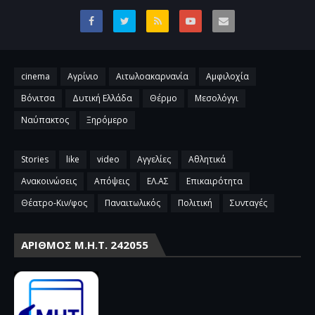
cinema
Αγρίνιο
Αιτωλοακαρνανία
Αμφιλοχία
Βόνιτσα
Δυτική Ελλάδα
Θέρμο
Μεσολόγγι
Ναύπακτος
Ξηρόμερο
Stories
like
video
Αγγελίες
Αθλητικά
Ανακοινώσεις
Απόψεις
ΕΛ.ΑΣ
Επικαιρότητα
Θέατρο-Κιν/φος
Παναιτωλικός
Πολιτική
Συνταγές
ΑΡΙΘΜΌΣ Μ.Η.Τ. 242055