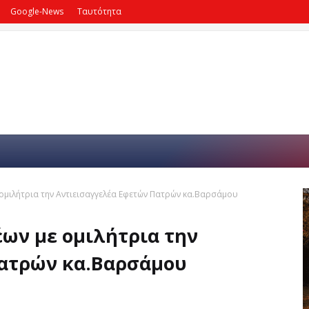
Google-News
Ταυτότητα
 ομιλήτρια την Αντιεισαγγελέα Εφετών Πατρών κα.Βαρσάμου
έων με ομιλήτρια την
Πατρών κα.Βαρσάμου