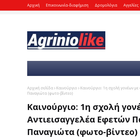
Αρχική
Επικοινωνία-διαφήμιση
Δρομολόγια
Αγγελίες
Αρχική σελίδα
Καινούργιο
Καινούργιο: 1η σχολή γονέων με
Παναγιώτα (φωτο-βίντεο)
Καινούργιο: 1η σχολή γον
Αντιεισαγγελέα Εφετών 
Παναγιώτα (φωτο-βίντεο)