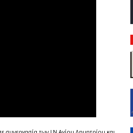
σε συνεργασία των Ι.Ν Αγίου Δημητρίου και