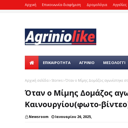
Αρχική
Επικοινωνία-διαφήμιση
Δρομολόγια
Αγγελίες
ΕΠΙΚΑΙΡΌΤΗΤΑ
ΑΓΡΙΝΙΟ
ΜΕΣΟΛΟΓΓΙ
Αρχική σελίδα
Stories
Όταν ο Μίμης Δομάζος αγωνίστηκε στ
Όταν ο Μίμης Δομάζος αγ
Καινουργίου(φωτο-βίντεο
Newsroom
Ιανουαρίου 26, 2025,