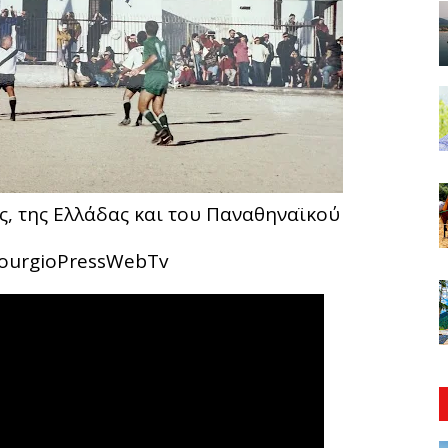
ς, της Ελλάδας και του Παναθηναϊκού
inourgioPressWebTv