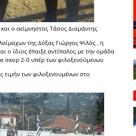
και ο αείμνηστος Τάσος Διαμάντης
αίμαχων της Δόξας Γιώργος Ψιλός , η
αι ο ίδιος έπαιξε αντίπαλος με την ομάδα
με σκορ 2-0 υπέρ των φιλοξενούμενων.
ς τιμήν των φιλοξενουμένων στο