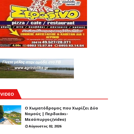
VIDEO
Ο Χωματόδρομος που Χωρίζει Δύο
Νομούς | Περδικάκι–
Μεσόπυργος(video)
Αύγουστος 02, 2026