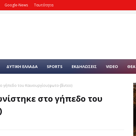
Google-News
Ταυτότητα
ΔΥΤΙΚΗ ΕΛΛΑΔΑ
SPORTS
ΕΚΔΗΛΩΣΕΙΣ
VIDEO
ΘΕΑ
ο γήπεδο του Καινουργίου(φωτο-βίντεο)
ωνίστηκε στο γήπεδο του
)