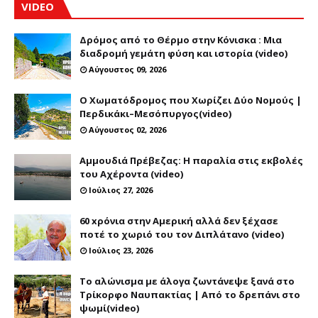
VIDEO
Δρόμος από το Θέρμο στην Κόνισκα : Μια
διαδρομή γεμάτη φύση και ιστορία (video)
Αύγουστος 09, 2026
Ο Χωματόδρομος που Χωρίζει Δύο Νομούς |
Περδικάκι–Μεσόπυργος(video)
Αύγουστος 02, 2026
Αμμουδιά Πρέβεζας: Η παραλία στις εκβολές
του Αχέροντα (video)
Ιούλιος 27, 2026
60 xρόνια στην Αμερική αλλά δεν ξέχασε
ποτέ το χωριό του τον Διπλάτανο (video)
Ιούλιος 23, 2026
Το αλώνισμα με άλογα ζωντάνεψε ξανά στο
Τρίκορφο Ναυπακτίας | Από το δρεπάνι στο
ψωμί(video)