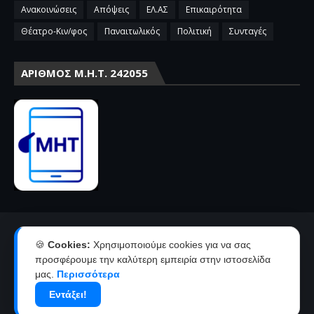
Ανακοινώσεις
Απόψεις
ΕΛ.ΑΣ
Επικαιρότητα
Θέατρο-Κιν/φος
Παναιτωλικός
Πολιτική
Συνταγές
ΑΡΙΘΜΌΣ Μ.Η.Τ. 242055
Αρχική
Επικοινωνία-Διαφήμιση
🍪
Cookies:
Χρησιμοποιούμε cookies για να σας
Όροι χρήσης-πολιτική απορρήτου
Ταυτότητα
προσφέρουμε την καλύτερη εμπειρία στην ιστοσελίδα
μας.
Περισσότερα
Δήλωση συμμόρφωσης με την σύσταση 2018/334 της Ε.Ε
Εντάξει!
Copyright ©
2026
agriniolike | Νέα από το Αγρίνιο και την
Αιτωλοακαρνανία