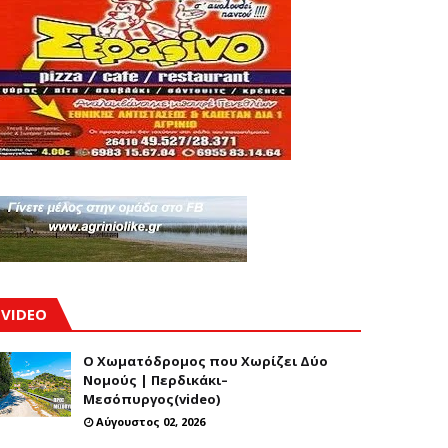
VIDEO
Ο Χωματόδρομος που Χωρίζει Δύο
Νομούς | Περδικάκι–
Μεσόπυργος(video)
Αύγουστος 02, 2026