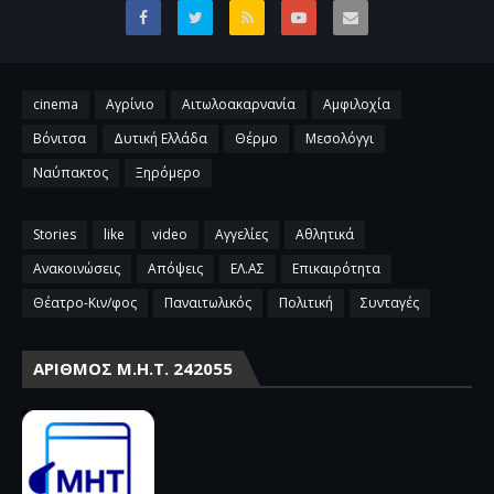
cinema
Αγρίνιο
Αιτωλοακαρνανία
Αμφιλοχία
Βόνιτσα
Δυτική Ελλάδα
Θέρμο
Μεσολόγγι
Ναύπακτος
Ξηρόμερο
Stories
like
video
Αγγελίες
Αθλητικά
Ανακοινώσεις
Απόψεις
ΕΛ.ΑΣ
Επικαιρότητα
Θέατρο-Κιν/φος
Παναιτωλικός
Πολιτική
Συνταγές
ΑΡΙΘΜΌΣ Μ.Η.Τ. 242055