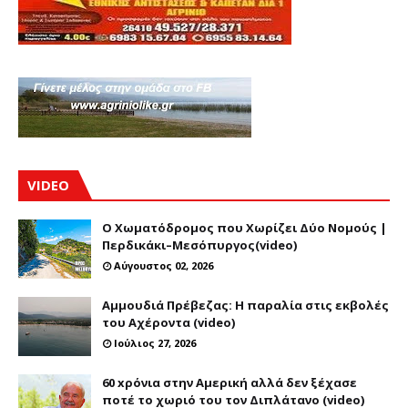
VIDEO
Ο Χωματόδρομος που Χωρίζει Δύο Νομούς |
Περδικάκι–Μεσόπυργος(video)
Αύγουστος 02, 2026
Αμμουδιά Πρέβεζας: Η παραλία στις εκβολές
του Αχέροντα (video)
Ιούλιος 27, 2026
60 xρόνια στην Αμερική αλλά δεν ξέχασε
ποτέ το χωριό του τον Διπλάτανο (video)