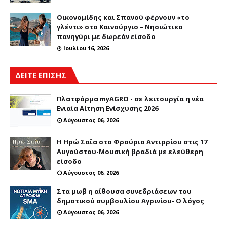
Οικονομίδης και Σπανού φέρνουν «το
γλέντι» στο Καινούργιο – Νησιώτικο
πανηγύρι με δωρεάν είσοδο
Ιουλίου 16, 2026
ΔΕΙΤΕ ΕΠΙΣΗΣ
Πλατφόρμα myAGRO - σε λειτουργία η νέα
Ενιαία Αίτηση Ενίσχυσης 2026
Αύγουστος 06, 2026
Η Ηρώ Σαΐα στο Φρούριο Αντιρρίου στις 17
Αυγούστου-Μουσική βραδιά με ελεύθερη
είσοδο
Αύγουστος 06, 2026
Στα μωβ η αίθουσα συνεδριάσεων του
δημοτικού συμβουλίου Αγρινίου- Ο λόγος
Αύγουστος 06, 2026