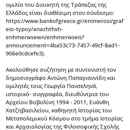
ομιλία του Διοικητή της Τράπεζας της
Ελλάδος είναι διαθέσιμη στον σύνδεσμο:
https://www.bankofgreece.gr/enimerosi/graf
eio-typoy/anazhthsh-
enhmerwsewn/enhmerwseis?
announcement=4ba53c73-7457-49cf-8ad1-
906e0cdcefe3).
Ακολούθησε συζήτηση με συντονιστή τον
δημοσιογράφο Αντώνη Παπαγιαννίδη και
ομιλητές τους Γεωργία Πανσεληνά,
ιστορικό- συγγραφέα, διευθύντρια του
Αρχείου Βοβολίνη 1994 - 2011, Ευάνθη
Χατζηβασιλείου, καθηγητή Ιστορίας του
Μεταπολεμικού Κόσμου στο τμήμα Ιστορίας
και Αρχαιολογίας της Φιλοσοφικής Σχολής