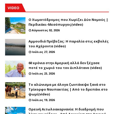
VIDEO
Ο Χωματόδρομος που Χωρίζει Δύο Νομούς |
Περδικάκι–Μεσόπυργος(video)
Αύγουστος 02, 2026
Αμμουδιά Πρέβεζας: Η παραλία στις εκβολές
του Αχέροντα (video)
Ιούλιος 27, 2026
60 xρόνια στην Αμερική αλλά δεν ξέχασε
ποτέ το χωριό του τον Διπλάτανο (video)
Ιούλιος 23, 2026
Το αλώνισμα με άλογα ζωντάνεψε ξανά στο
Τρίκορφο Ναυπακτίας | Από το δρεπάνι στο
ψωμί(video)
Ιούλιος 19, 2026
Ορεινή Αιτωλοακαρνανία: Η διαδρομή που
λίγοι γνωρίζουν – Από Δρυμώνα στο Αργυρό