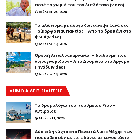
ποτέ το χωριό του τον Διπλάτανο (video)
Ιούλιος 23, 2026
Το αλώνισμα με άλογα ζωντάνεψε ξανά στο
Τρίκορφο Ναυπακτίας | Από το δρεπάνι στο
ψωμί(video)
Ιούλιος 19, 2026
Ορεινή Αιτωλοακαρνανία: Η διαδρομή που
λίγοι γνωρίζουν – Από Δρυμώνα στο Αργυρό
Πηγάδι (video)
Ιούλιος 19, 2026
ΔΗΜΟΦΙΛΕΙΣ ΕΙΔΗΣΕΙΣ
Τα δρομολόγια του πορθμείου Ρίου –
Αντιρρίου
Μαΐου 11, 2025
Δύσκολη νύχτα στο Παναιτώλιο: «Μάχη» των
πυροσβεστών με τις φλόγες σε εργοστάσιο