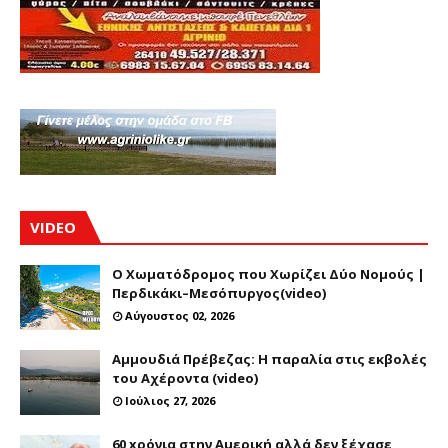
VIDEO
Ο Χωματόδρομος που Χωρίζει Δύο Νομούς |
Περδικάκι–Μεσόπυργος(video)
Αύγουστος 02, 2026
Αμμουδιά Πρέβεζας: Η παραλία στις εκβολές
του Αχέροντα (video)
Ιούλιος 27, 2026
60 xρόνια στην Αμερική αλλά δεν ξέχασε