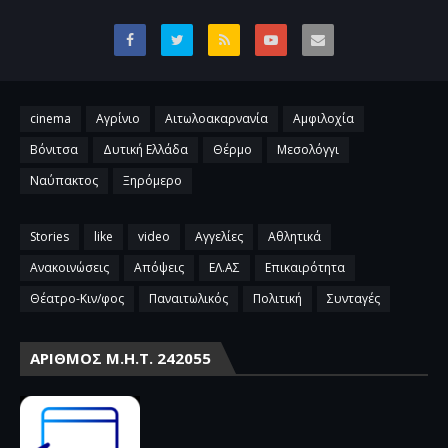
cinema
Αγρίνιο
Αιτωλοακαρνανία
Αμφιλοχία
Βόνιτσα
Δυτική Ελλάδα
Θέρμο
Μεσολόγγι
Ναύπακτος
Ξηρόμερο
Stories
like
video
Αγγελίες
Αθλητικά
Ανακοινώσεις
Απόψεις
ΕΛ.ΑΣ
Επικαιρότητα
Θέατρο-Κιν/φος
Παναιτωλικός
Πολιτική
Συνταγές
ΑΡΙΘΜΌΣ Μ.Η.Τ. 242055